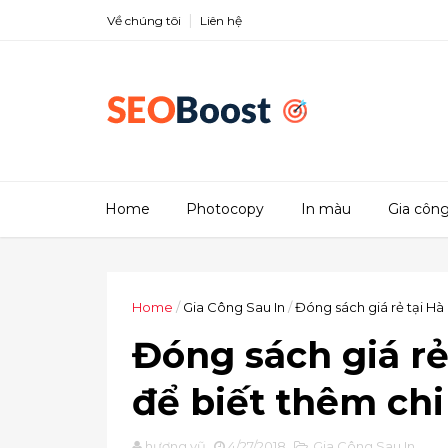
Về chúng tôi
Liên hệ
Home
Photocopy
In màu
Gia công
Home
/
Gia Công Sau In
/
Đóng sách giá rẻ tại Hà 
Đóng sách giá rẻ
để biết thêm chi 
hương vũ
4/27/2018
Gia Công Sau In